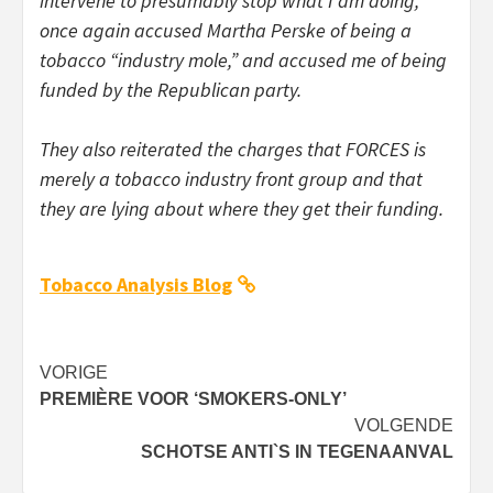
intervene to presumably stop what I am doing,
once again accused Martha Perske of being a
tobacco “industry mole,” and accused me of being
funded by the Republican party.
They also reiterated the charges that FORCES is
merely a tobacco industry front group and that
they are lying about where they get their funding.
Tobacco Analysis Blog
Bericht
VORIGE
PREMIÈRE VOOR ‘SMOKERS-ONLY’
navigatie
VOLGENDE
SCHOTSE ANTI`S IN TEGENAANVAL