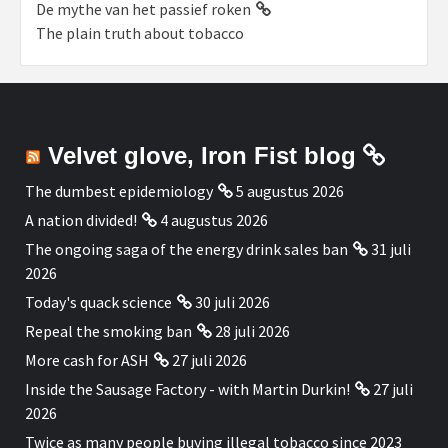
De mythe van het passief roken
The plain truth about tobacco
Velvet glove, Iron Fist blog
The dumbest epidemiology
5 augustus 2026
A nation divided!
4 augustus 2026
The ongoing saga of the energy drink sales ban
31 juli
2026
Today's quack science
30 juli 2026
Repeal the smoking ban
28 juli 2026
More cash for ASH
27 juli 2026
Inside the Sausage Factory - with Martin Durkin!
27 juli
2026
Twice as many people buying illegal tobacco since 2023