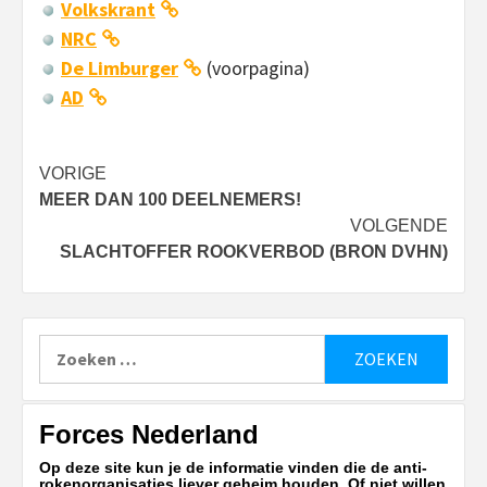
Volkskrant
NRC
De Limburger
(voorpagina)
AD
Bericht
VORIGE
MEER DAN 100 DEELNEMERS!
navigatie
VOLGENDE
SLACHTOFFER ROOKVERBOD (BRON DVHN)
Zoeken
naar:
Forces Nederland
Op deze site kun je de informatie vinden die de anti-
rokenorganisaties liever geheim houden. Of niet willen