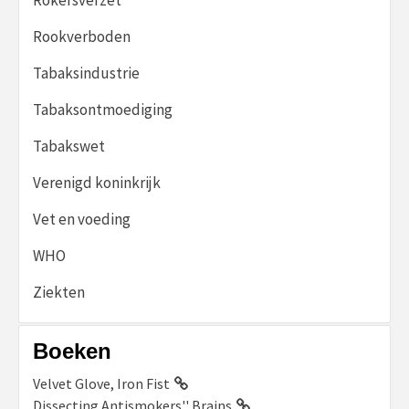
Rookverboden
Tabaksindustrie
Tabaksontmoediging
Tabakswet
Verenigd koninkrijk
Vet en voeding
WHO
Ziekten
Boeken
Velvet Glove, Iron Fist
Dissecting Antismokers'' Brains