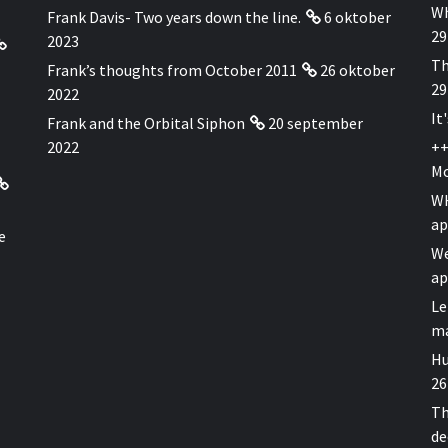
Wh
Frank Davis- Two years down the line.
6 oktober
29
2023
Th
Frank’s thoughts from October 2011
26 oktober
29
2022
It
Frank and the Orbital Siphon
20 september
2022
++
Mo
WH
ap
e
We
ap
Le
ma
Hu
26
Th
de