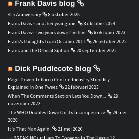
Frank Davis blog
4th Anniversary
8 oktober 2025
Frank Davis – another year gone.
8 oktober 2024
Frank Davis- Two years down the line.
6 oktober 2023
Frank’s thoughts from October 2011
26 oktober 2022
Frank and the Orbital Siphon
20 september 2022
Dick Puddlecote blog
Rage-Driven Tobacco Control Industry Stupidity
Explained In One Tweet
22 februari 2023
When The Comments Section Lets You Down ...
29
november 2022
The WHO Doubles Down On Its Incompetence
29 mei
2020
It's That Man Again!
21 mei 2020
++BREAKING++: Liars To Convene In The Hague 12