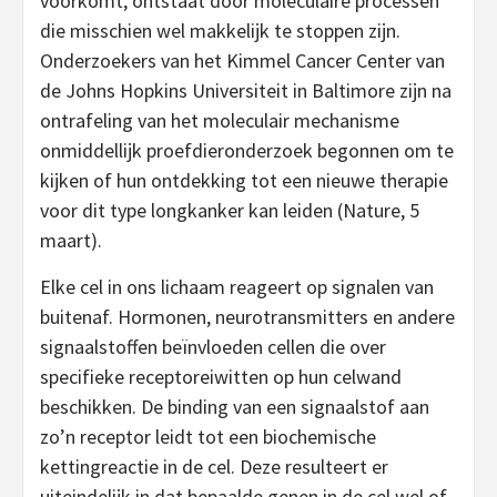
voorkomt, ontstaat door moleculaire processen
die misschien wel makkelijk te stoppen zijn.
Onderzoekers van het Kimmel Cancer Center van
de Johns Hopkins Universiteit in Baltimore zijn na
ontrafeling van het moleculair mechanisme
onmiddellijk proefdieronderzoek begonnen om te
kijken of hun ontdekking tot een nieuwe therapie
voor dit type longkanker kan leiden (Nature, 5
maart).
Elke cel in ons lichaam reageert op signalen van
buitenaf. Hormonen, neurotransmitters en andere
signaalstoffen beïnvloeden cellen die over
specifieke receptoreiwitten op hun celwand
beschikken. De binding van een signaalstof aan
zo’n receptor leidt tot een biochemische
kettingreactie in de cel. Deze resulteert er
uiteindelijk in dat bepaalde genen in de cel wel of