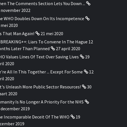
en The Comments Section Lets You Down ...
 november 2022
e WHO Doubles Down On Its Incompetence
 mei 2020
's That Man Again!
21 mei 2020
BREAKING++: Liars To Convene In The Hague 12
nths Later Than Planned
27 april 2020
O Values Lines Of Text Over Saving Lives
19
ril 2020
're All In This Together ... Except For Some
12
ril 2020
t's Unleash More Public Sector Resources!
30
art 2020
manity Is No Longer A Priority For the NHS
 december 2019
e Incomparable Deceit Of The WHO
19
cember 2019