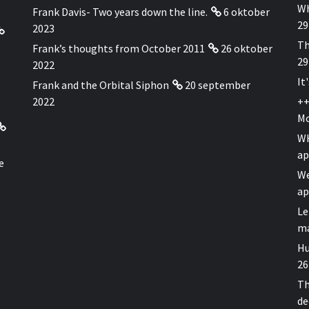
Wh
Frank Davis- Two years down the line.
6 oktober
29
2023
Th
Frank’s thoughts from October 2011
26 oktober
29
2022
It
Frank and the Orbital Siphon
20 september
2022
++
Mo
WH
ap
e
We
ap
Le
ma
Hu
26
Th
de