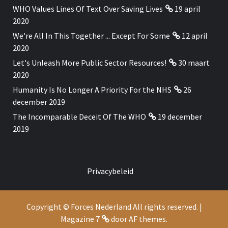
WHO Values Lines Of Text Over Saving Lives
19 april
2020
We're All In This Together ... Except For Some
12 april
2020
Let's Unleash More Public Sector Resources!
30 maart
2020
Humanity Is No Longer A Priority For the NHS
26
december 2019
The Incomparable Deceit Of The WHO
19 december
2019
Privacybeleid
Copyright © Forces Nederland All rights reserved.
|
Magazine 7
door AF themes.