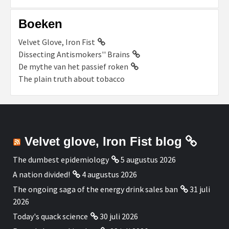
Boeken
Velvet Glove, Iron Fist
Dissecting Antismokers'' Brains
De mythe van het passief roken
The plain truth about tobacco
Velvet glove, Iron Fist blog
The dumbest epidemiology
5 augustus 2026
A nation divided!
4 augustus 2026
The ongoing saga of the energy drink sales ban
31 juli
2026
Today's quack science
30 juli 2026