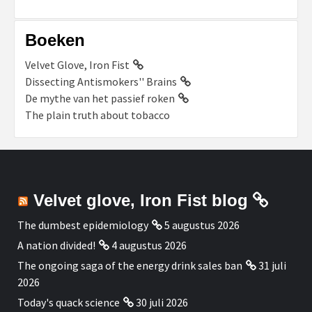
Boeken
Velvet Glove, Iron Fist
Dissecting Antismokers'' Brains
De mythe van het passief roken
The plain truth about tobacco
Velvet glove, Iron Fist blog
The dumbest epidemiology
5 augustus 2026
A nation divided!
4 augustus 2026
The ongoing saga of the energy drink sales ban
31 juli
2026
Today's quack science
30 juli 2026