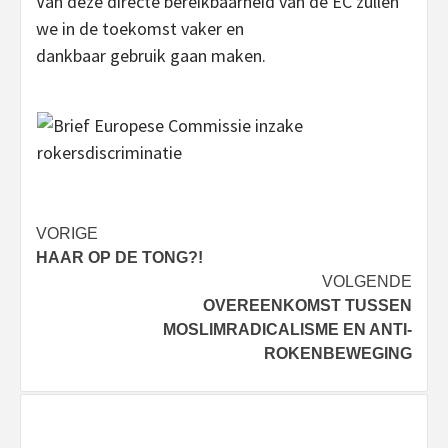
Van deze directe bereikbaarheid van de EC zullen
we in de toekomst vaker en
dankbaar gebruik gaan maken.
Bericht
VORIGE
HAAR OP DE TONG?!
navigatie
VOLGENDE
OVEREENKOMST TUSSEN
MOSLIMRADICALISME EN ANTI-
ROKENBEWEGING