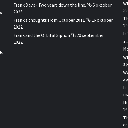
Wh
Frank Davis- Two years down the line.
6 oktober
29
2023
Th
Frank’s thoughts from October 2011
26 oktober
29
2022
It
Frank and the Orbital Siphon
20 september
2022
++
Mo
WH
ap
e
We
ap
Le
ma
Hu
26
Th
de