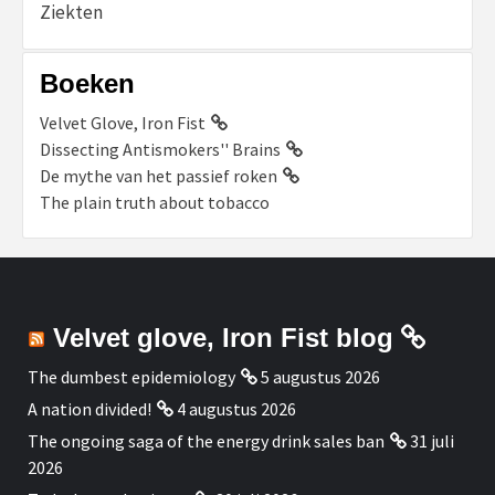
Ziekten
Boeken
Velvet Glove, Iron Fist
Dissecting Antismokers'' Brains
De mythe van het passief roken
The plain truth about tobacco
Velvet glove, Iron Fist blog
The dumbest epidemiology
5 augustus 2026
A nation divided!
4 augustus 2026
The ongoing saga of the energy drink sales ban
31 juli
2026