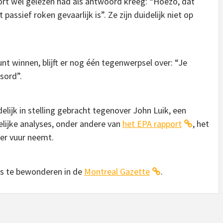
port wel gelezen had als antwoord kreeg: “Hoezo, dat
passief roken gevaarlijk is”. Ze zijn duidelijk niet op
nt winnen, blijft er nog één tegenwerpsel over: “Je
sord”.
lijk in stelling gebracht tegenover John Luik, een
elijke analyses, onder andere van
het EPA rapport
, het
er vuur neemt.
 is te bewonderen in de
Montreal Gazette
.