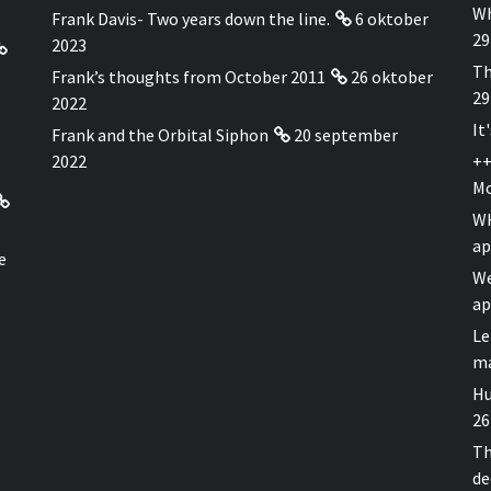
Wh
Frank Davis- Two years down the line.
6 oktober
29
2023
Th
Frank’s thoughts from October 2011
26 oktober
29
2022
It
Frank and the Orbital Siphon
20 september
2022
++
Mo
WH
ap
e
We
ap
Le
ma
Hu
26
Th
de