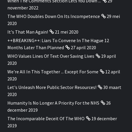
When The Comments Section Lets You Down ...
29
november 2022
The WHO Doubles Down On Its Incompetence
29 mei
2020
It's That Man Again!
21 mei 2020
++BREAKING++: Liars To Convene In The Hague 12
Months Later Than Planned
27 april 2020
WHO Values Lines Of Text Over Saving Lives
19 april
2020
We're All In This Together ... Except For Some
12 april
2020
Let's Unleash More Public Sector Resources!
30 maart
2020
Humanity Is No Longer A Priority For the NHS
26
december 2019
The Incomparable Deceit Of The WHO
19 december
2019