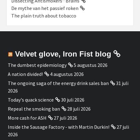
Dissecting Antismokers'' Brains
De mythe van het passief roken
The plain truth about tobacco
Velvet glove, Iron Fist blog
The dumbest epidemiology
5 augustus 2026
A nation divided!
4 augustus 2026
The ongoing saga of the energy drink sales ban
31 juli
2026
Today's quack science
30 juli 2026
Repeal the smoking ban
28 juli 2026
More cash for ASH
27 juli 2026
Inside the Sausage Factory - with Martin Durkin!
27 juli
2026