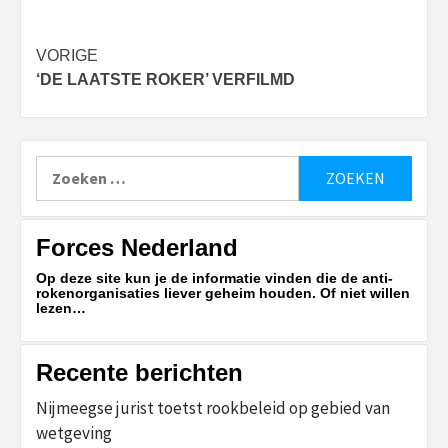
Bericht
VORIGE
‘DE LAATSTE ROKER’ VERFILMD
navigatie
Zoeken
naar:
Forces Nederland
Op deze site kun je de informatie vinden die de anti-
rokenorganisaties liever geheim houden. Of niet willen
lezen…
Recente berichten
Nijmeegse jurist toetst rookbeleid op gebied van
wetgeving