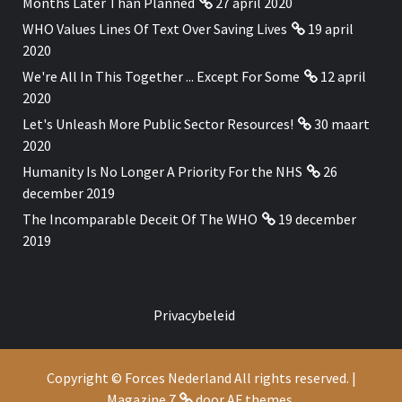
Months Later Than Planned
27 april 2020
WHO Values Lines Of Text Over Saving Lives
19 april
2020
We're All In This Together ... Except For Some
12 april
2020
Let's Unleash More Public Sector Resources!
30 maart
2020
Humanity Is No Longer A Priority For the NHS
26
december 2019
The Incomparable Deceit Of The WHO
19 december
2019
Privacybeleid
Copyright © Forces Nederland All rights reserved.
|
Magazine 7
door AF themes.