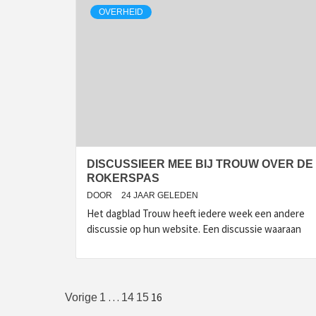
OVERHEID
DISCUSSIEER MEE BIJ TROUW OVER DE
ROKERSPAS
DOOR
24 JAAR GELEDEN
Het dagblad Trouw heeft iedere week een andere
discussie op hun website. Een discussie waaraan
Berichten
…
16
Vorige
1
14
15