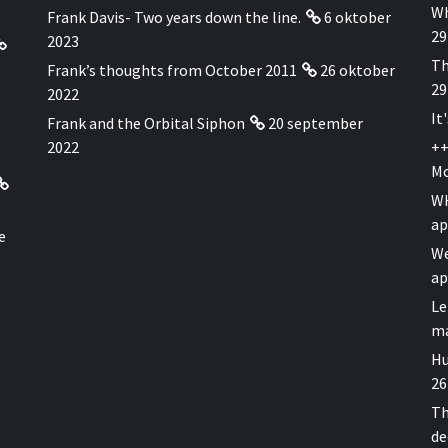
Wh
Frank Davis- Two years down the line.
6 oktober
29
2023
Th
Frank’s thoughts from October 2011
26 oktober
29
2022
It
Frank and the Orbital Siphon
20 september
2022
++
Mo
WH
ap
e
We
ap
Le
ma
Hu
26
Th
de