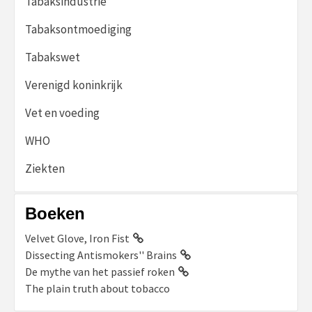
Tabaksindustrie
Tabaksontmoediging
Tabakswet
Verenigd koninkrijk
Vet en voeding
WHO
Ziekten
Boeken
Velvet Glove, Iron Fist
Dissecting Antismokers'' Brains
De mythe van het passief roken
The plain truth about tobacco