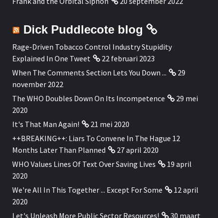
Frank and the Orbital Siphon
20 september 2022
Dick Puddlecote blog
Rage-Driven Tobacco Control Industry Stupidity
Explained In One Tweet
22 februari 2023
When The Comments Section Lets You Down ...
29
november 2022
The WHO Doubles Down On Its Incompetence
29 mei
2020
It's That Man Again!
21 mei 2020
++BREAKING++: Liars To Convene In The Hague 12
Months Later Than Planned
27 april 2020
WHO Values Lines Of Text Over Saving Lives
19 april
2020
We're All In This Together ... Except For Some
12 april
2020
Let's Unleash More Public Sector Resources!
30 maart