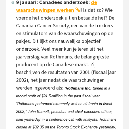
9 januari: Canadees onderzoek:
de
waarschuwingen werken
!
Is dat zo? Wie
voerde het onderzoek uit en betaalde het? De
Canadian Cancer Society, een van de trekkers
en stimulators van de waarschuwingen op de
pakjes. Dit lijkt ons nauwelijks objectief
onderzoek. Veel meer kun je leren uit het
jaarverslag van Rothmans, de belangrijkste
producent op de Canadese markt. Zij
beschrijven de resultaten van 2001 (fiscaal jaar
2002), het jaar nadat de waarschuwingen
werden ingevoerd als:
“
Rothmans Inc.
turned in a
record profit of $91.5-million in the past fiscal year.
“Rothmans performed extremely well on all fronts in fiscal
2002,” John Barnett, president and chief executive officer,
said yesterday in a conference call with analysts. Rothmans
closed at $32.35 on the Toronto Stock Exchange yesterday,