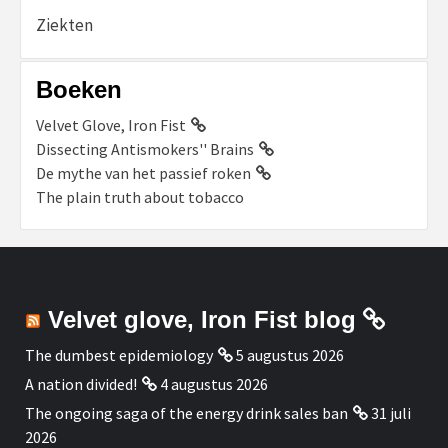
Ziekten
Boeken
Velvet Glove, Iron Fist
Dissecting Antismokers'' Brains
De mythe van het passief roken
The plain truth about tobacco
Velvet glove, Iron Fist blog
The dumbest epidemiology
5 augustus 2026
A nation divided!
4 augustus 2026
The ongoing saga of the energy drink sales ban
31 juli
2026