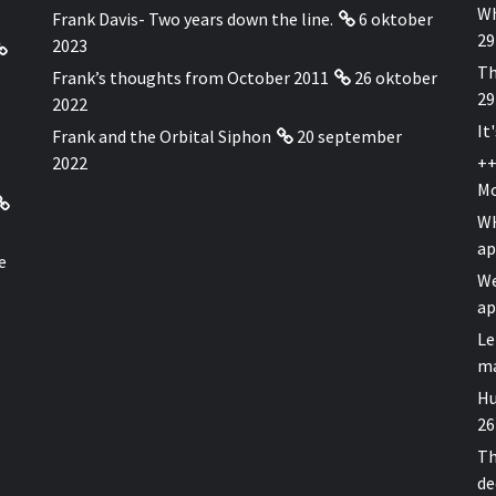
Wh
Frank Davis- Two years down the line.
6 oktober
29
2023
Th
Frank’s thoughts from October 2011
26 oktober
29
2022
It
Frank and the Orbital Siphon
20 september
2022
++
Mo
WH
ap
e
We
ap
Le
ma
Hu
26
Th
de