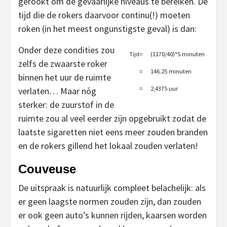
gerookt om de gevaarlijke niveaus te bereiken. De
tijd die de rokers daarvoor continu(!) moeten
roken (in het meest ongunstigste geval) is dan:
Onder deze condities zou
Tijd=
(1170/40)*5 minuten
zelfs de zwaarste roker
=
146.25 minuten
binnen het uur de ruimte
=
2,4375 uur
verlaten… Maar nóg
sterker: de zuurstof in de
ruimte zou al veel eerder zijn opgebruikt zodat de
laatste sigaretten niet eens meer zouden branden
en de rokers gillend het lokaal zouden verlaten!
Couveuse
De uitspraak is natuurlijk compleet belachelijk: als
er geen laagste normen zouden zijn, dan zouden
er ook geen auto’s kunnen rijden, kaarsen worden