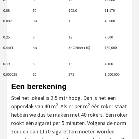
0.88
50
103.0
11,170
0.0025
0.4
1
40,000
0.25
5
19
7,600
0.4pCi
na
3pCi/liter (10)
750,000
0.39
5
16
4,100
0.000035
50
375
1,000,000
Een berekening
Stel het lokaal is 2,5 mtr hoog. Dan is het een
2
2
oppervlak van 40 m
. Als er per m
één roker staat
hebben we dus te maken met 40 rokers. Een roker
rookt één sigaret per 5 minuten. Volgens de norm
zouden dan 1170 sigaretten moeten worden