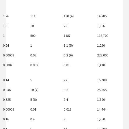
1.26
111
180 (4)
14,285
1.5
10
25
1,666
1
500
1187
118,700
0.24
1
3.1 (5)
1,290
0.00009
0.02
0.2 (6)
222,000
0.0007
0.002
0.01
1,430
0.14
5
22
15,700
0.036
10 (7)
9.2
25,555
0.525
5 (8)
9.4
1,790
0.00009
0.01
0.013
14,444
0.16
0.4
2
1,250
0.1
5
13
13,000