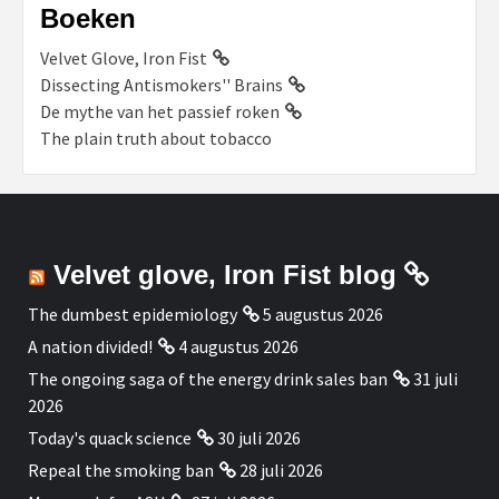
Boeken
Velvet Glove, Iron Fist
Dissecting Antismokers'' Brains
De mythe van het passief roken
The plain truth about tobacco
Velvet glove, Iron Fist blog
The dumbest epidemiology
5 augustus 2026
A nation divided!
4 augustus 2026
The ongoing saga of the energy drink sales ban
31 juli
2026
Today's quack science
30 juli 2026
Repeal the smoking ban
28 juli 2026