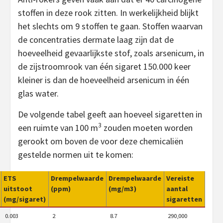
stoffen in deze rook zitten. In werkelijkheid blijkt
het slechts om 9 stoffen te gaan. Stoffen waarvan
de concentraties dermate laag zijn dat de
hoeveelheid gevaarlijkste stof, zoals arsenicum, in
de zijstroomrook van één sigaret 150.000 keer
kleiner is dan de hoeveelheid arsenicum in één
glas water.
De volgende tabel geeft aan hoeveel sigaretten in
3
een ruimte van 100 m
zouden moeten worden
gerookt om boven de voor deze chemicaliën
gestelde normen uit te komen:
ETS
Drempelwaarde
Drempelwaarde
Vereiste
uitstoot
(ppm)
(mg/m3)
aantal
(mg/sigaret)
sigaretten
0.003
2
8.7
290,000