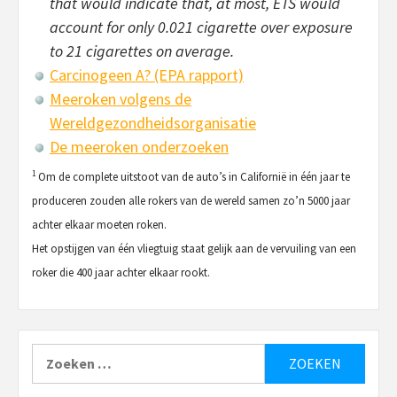
that would indicate that, at most, ETS would
account for only 0.021 cigarette over exposure
to 21 cigarettes on average.
Carcinogeen A? (EPA rapport)
Meeroken volgens de
Wereldgezondheidsorganisatie
De meeroken onderzoeken
1
Om de complete uitstoot van de auto’s in Californië in één jaar te
produceren zouden alle rokers van de wereld samen zo’n 5000 jaar
achter elkaar moeten roken.
Het opstijgen van één vliegtuig staat gelijk aan de vervuiling van een
roker die 400 jaar achter elkaar rookt.
Zoeken
naar: