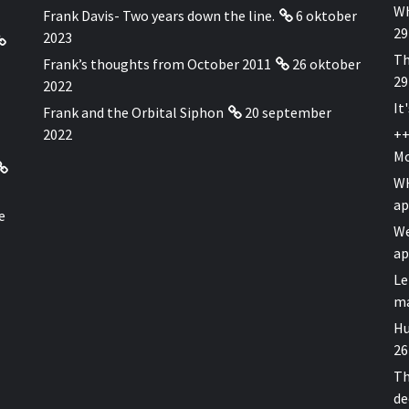
Wh
Frank Davis- Two years down the line.
6 oktober
29
2023
Th
Frank’s thoughts from October 2011
26 oktober
29
2022
It
Frank and the Orbital Siphon
20 september
2022
++
Mo
WH
ap
e
We
ap
Le
ma
Hu
26
Th
de