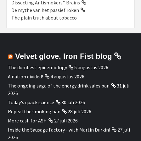
Dissecting Antismokers'' Brains
De mythe van het passief roken
The plain truth about tobacco
Velvet glove, Iron Fist blog
The dumbest epidemiology
5 augustus 2026
A nation divided!
4 augustus 2026
The ongoing saga of the energy drink sales ban
31 juli
2026
Today's quack science
30 juli 2026
Repeal the smoking ban
28 juli 2026
More cash for ASH
27 juli 2026
Inside the Sausage Factory - with Martin Durkin!
27 juli
2026