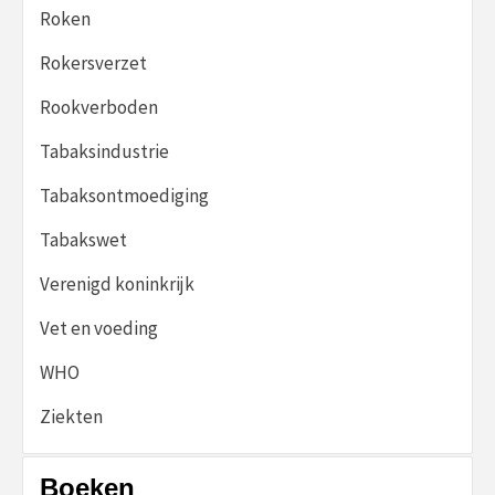
Roken
Rokersverzet
Rookverboden
Tabaksindustrie
Tabaksontmoediging
Tabakswet
Verenigd koninkrijk
Vet en voeding
WHO
Ziekten
Boeken