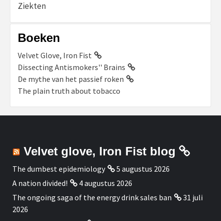
Ziekten
Boeken
Velvet Glove, Iron Fist
Dissecting Antismokers'' Brains
De mythe van het passief roken
The plain truth about tobacco
Velvet glove, Iron Fist blog
The dumbest epidemiology
5 augustus 2026
A nation divided!
4 augustus 2026
The ongoing saga of the energy drink sales ban
31 juli
2026