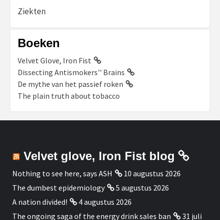
Ziekten
Boeken
Velvet Glove, Iron Fist
Dissecting Antismokers'' Brains
De mythe van het passief roken
The plain truth about tobacco
Velvet glove, Iron Fist blog
Nothing to see here, says ASH
10 augustus 2026
The dumbest epidemiology
5 augustus 2026
A nation divided!
4 augustus 2026
The ongoing saga of the energy drink sales ban
31 juli